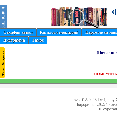
Саҳифаи аввал
Каталоги электронӣ
Картотекаи мав
Диаграмма
Тамос
(Номи кито
НОМГӮЙИ 
© 2012-2026 Design by
Барориш: 1.26.54
, сан
IP суроға