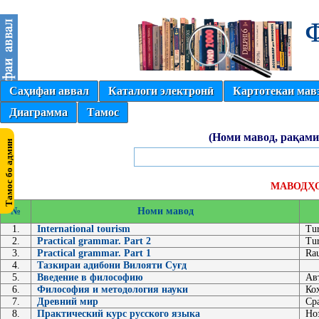
Саҳифаи аввал
Каталоги электронӣ
Картотекаи мав
Диаграмма
Тамос
(Номи мавод, рақами
МАВОДҲО
№
Номи мавод
1.
International tourism
Tur
2.
Practical grammar. Part 2
Tu
3.
Practical grammar. Part 1
Ra
4.
Тазкираи адибони Вилояти Суғд
5.
Введение в философию
Ав
6.
Философия и методология науки
Ко
7.
Древний мир
Ср
8.
Практический курс русского языка
Но