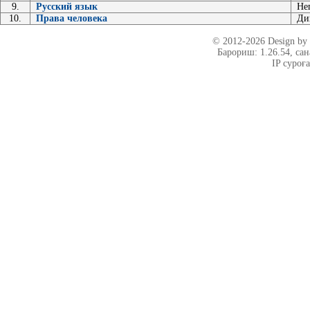
9.
Русский язык
Не
10.
Права человека
Ди
© 2012-2026 Design b
Барориш: 1.26.54
, са
IP суроғ