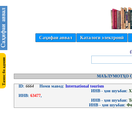
Саҳифаи аввал
Каталоги электронӣ
МАЪЛУМОТҲО О
ID:
6664
Номи мавод:
International tourism
ИНВ - ҳои шуъбаи:
Х
ИНВ:
63477
,
ИНВ - ҳои шуъбаи:
Т
ИНВ - ҳои шуъбаи:
Фо