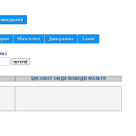
оридшавӣ
орон
Маълумот
Диаграмма
Тамос
ед.)
ҲИСОБОТ ОИДИ МАВОДИ МАЗКУР.