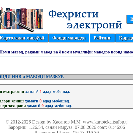
В
Картотекаи мавзӯъӣ
Фонди маводҳо
Рейтинг
Қарзд
(Номи мавод, рақами мавод ва ё номи муаллифи маводро ворид намо
ИДИ ИНВ-и МАВОДИ МАЗКУР.
изматрасони
ҳамагӣ
1
адад мебошад.
олори хониш
ҳамагӣ
0
адад мебошад.
нди захирави
ҳамагӣ
0
адад мебошад.
© 2012-2026 Design by Ҳасанов М.М.
www.kartoteka.tsulbp.tj
Барориш: 1.26.54
, санаи имрўза: 07.08.2026 соат: 01:46:06
IP суроғаи Шумо: 216.73.216.36