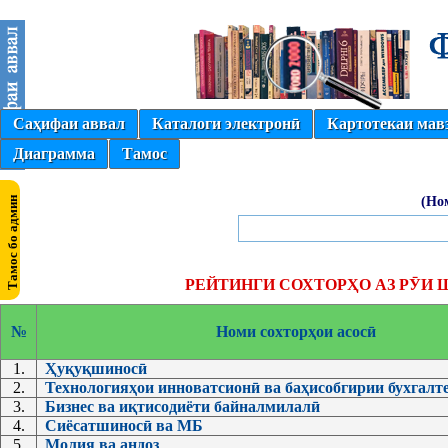
Саҳифаи аввал
Каталоги электронӣ
Картотекаи мав
Диаграмма
Тамос
(Но
РЕЙТИНГИ СОХТОРҲО АЗ РӮИ 
№
Номи сохторҳои асосӣ
1.
Ҳуқуқшиносӣ
2.
Технологияҳои инноватсионӣ ва баҳисобгирии бухгалт
3.
Бизнес ва иқтисодиёти байналмилалӣ
4.
Сиёсатшиносӣ ва МБ
5.
Молия ва андоз