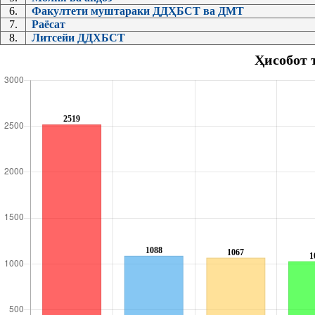
6.
Факултети муштараки ДДҲБСТ ва ДМТ
7.
Раёсат
8.
Литсейи ДДХБСТ
Ҳисобот 