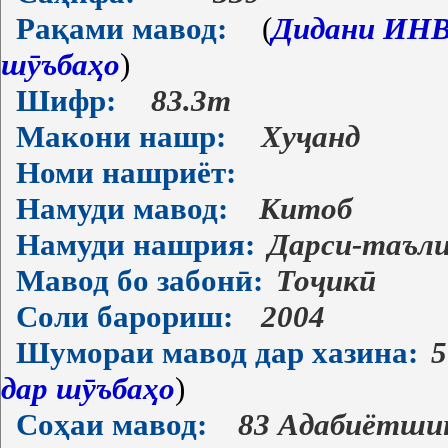
Рақами мавод:
(
Дидани ИНВ-
шӯъбаҳо
)
Шифр:
83.3т
Макони нашр:
Хуҷанд
Номи нашриёт:
Намуди мавод:
Китоб
Намуди нашрия:
Дарси-таъл
Мавод бо забонӣ:
Тоҷикӣ
Соли барориш:
2004
Шумораи мавод дар хазина:
5
дар шӯъбаҳо
)
Соҳаи мавод:
83 Адабиётши