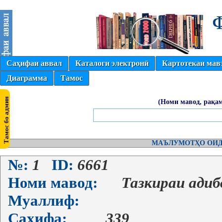
Саҳифаи аввал
Каталоги электронӣ
Картотекаи мав
Диаграмма
Тамос
(Номи мавод, рақам
МАЪЛУМОТҲО ОИД
№:
1
ID:
6661
Номи мавод:
Тазкираи ади
Муаллиф:
Саҳифа:
339