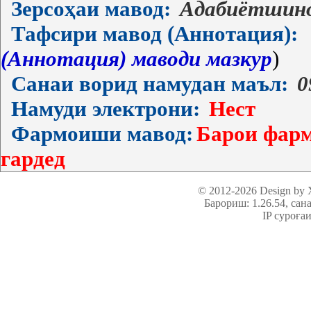
Зерсоҳаи мавод:
Адабиётшин
Тафсири мавод (Аннотация):
(Аннотация) маводи мазкур
)
Санаи ворид намудан маъл:
0
Намуди электрони:
Нест
Фармоиши мавод:
Барои фарм
гардед
© 2012-2026 Design by
Барориш: 1.26.54
, сан
IP суроға