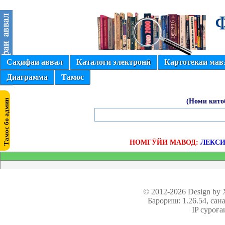
Саҳифаи аввал
Каталоги электронӣ
Картотекаи мав
Диаграмма
Тамос
(Номи кито
НОМГӮЙИ МАВОД:
ЛЕКСИ
© 2012-2026 Design by
Барориш: 1.26.54
, сан
IP суроға