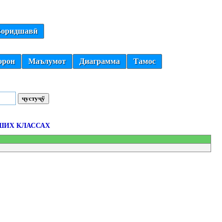
оридшавӣ
орон
Маълумот
Диаграмма
Тамос
ШИХ КЛАССАХ