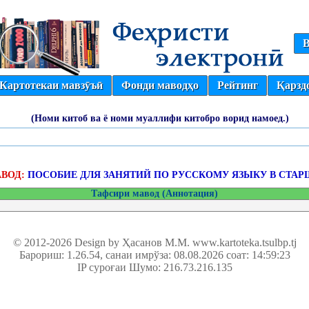
В
Картотекаи мавзӯъӣ
Фонди маводҳо
Рейтинг
Қарзд
(Номи китоб ва ё номи муаллифи китобро ворид намоед.)
ВОД:
ПОСОБИЕ ДЛЯ ЗАНЯТИЙ ПО РУССКОМУ ЯЗЫКУ В СТАР
Тафсири мавод (Аннотация)
© 2012-2026 Design by Ҳасанов М.М.
www.kartoteka.tsulbp.tj
Барориш: 1.26.54
, санаи имрўза: 08.08.2026 соат: 14:59:23
IP суроғаи Шумо: 216.73.216.135