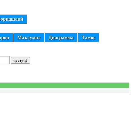
оридшавӣ
орон
Маълумот
Диаграмма
Тамос