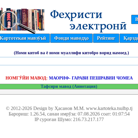
В
Картотекаи мавзӯъӣ
Фонди маводҳо
Рейтинг
Қарзд
(Номи китоб ва ё номи муаллифи китобро ворид намоед.)
НОМГӮЙИ МАВОД:
МАОРИФ- ГАРАВИ ПЕШРАВИИ ЧОМЕА
Тафсири мавод (Аннотация)
© 2012-2026 Design by Ҳасанов М.М.
www.kartoteka.tsulbp.tj
Барориш: 1.26.54
, санаи имрўза: 07.08.2026 соат: 01:07:54
IP суроғаи Шумо: 216.73.217.177