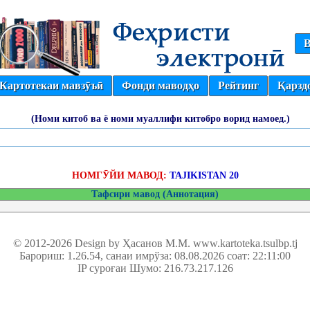
В
Картотекаи мавзӯъӣ
Фонди маводҳо
Рейтинг
Қарзд
(Номи китоб ва ё номи муаллифи китобро ворид намоед.)
НОМГӮЙИ МАВОД:
TAJIKISTAN 20
Тафсири мавод (Аннотация)
© 2012-2026 Design by Ҳасанов М.М.
www.kartoteka.tsulbp.tj
Барориш: 1.26.54
, санаи имрўза: 08.08.2026 соат: 22:11:00
IP суроғаи Шумо: 216.73.217.126