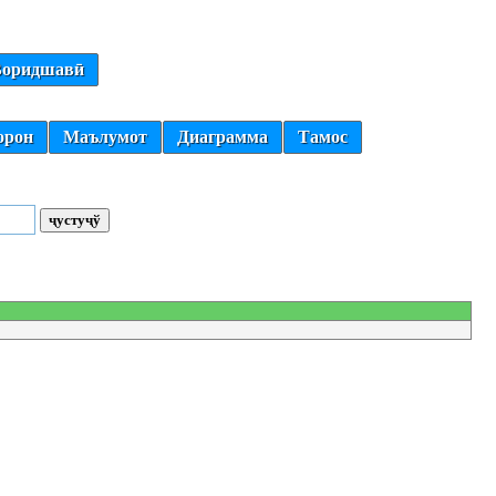
оридшавӣ
орон
Маълумот
Диаграмма
Тамос