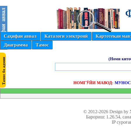
Саҳифаи аввал
Каталоги электронӣ
Картотекаи мав
Диаграмма
Тамос
(Номи кито
НОМГӮЙИ МАВОД:
МУНОС
© 2012-2026 Design by
Барориш: 1.26.54
, сан
IP суроға