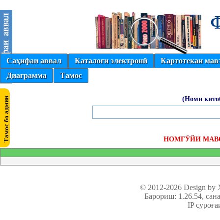
Саҳифаи аввал
Каталоги электронӣ
Картотекаи мав
Диаграмма
Тамос
(Номи кито
НОМГӮЙИ МАВ
© 2012-2026 Design by
Барориш: 1.26.54
, сан
IP суроға