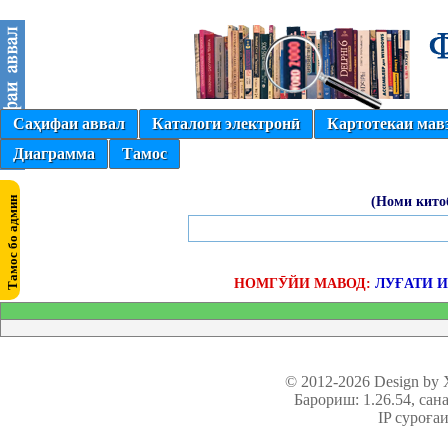
Саҳифаи аввал
Каталоги электронӣ
Картотекаи мав
Диаграмма
Тамос
(Номи кито
НОМГӮЙИ МАВОД:
ЛУҒАТИ 
© 2012-2026 Design by
Барориш: 1.26.54
, сан
IP суроға