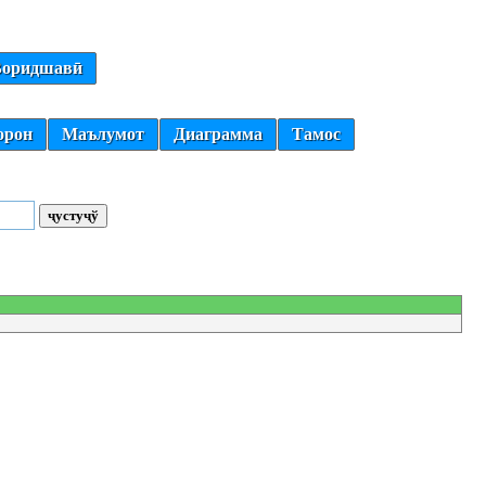
оридшавӣ
орон
Маълумот
Диаграмма
Тамос