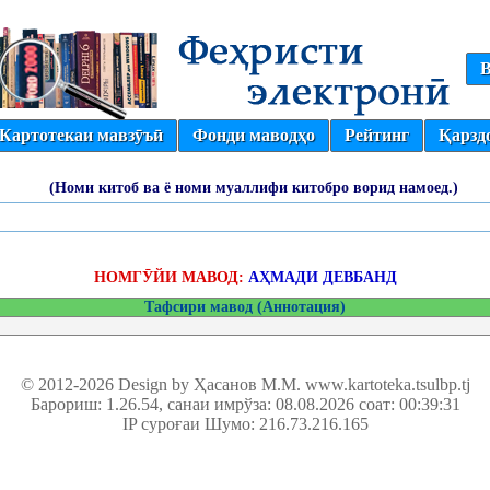
В
Картотекаи мавзӯъӣ
Фонди маводҳо
Рейтинг
Қарзд
(Номи китоб ва ё номи муаллифи китобро ворид намоед.)
НОМГӮЙИ МАВОД:
АҲМАДИ ДЕВБАНД
Тафсири мавод (Аннотация)
© 2012-2026 Design by Ҳасанов М.М.
www.kartoteka.tsulbp.tj
Барориш: 1.26.54
, санаи имрўза: 08.08.2026 соат: 00:39:31
IP суроғаи Шумо: 216.73.216.165