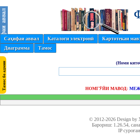
Саҳифаи аввал
Каталоги электронӣ
Картотекаи мав
Диаграмма
Тамос
(Номи кито
НОМГӮЙИ МАВОД:
МЕЖ
© 2012-2026 Design by
Барориш: 1.26.54
, сан
IP суроға