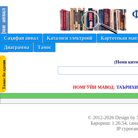
Саҳифаи аввал
Каталоги электронӣ
Картотекаи мав
Диаграмма
Тамос
(Номи кито
НОМГӮЙИ МАВОД:
ТАЪРИХИ 
© 2012-2026 Design by
Барориш: 1.26.54
, сан
IP суроға