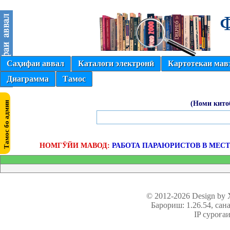
Саҳифаи аввал
Каталоги электронӣ
Картотекаи мав
Диаграмма
Тамос
(Номи кито
НОМГӮЙИ МАВОД:
РАБОТА ПАРАЮРИСТОВ В МЕС
© 2012-2026 Design by
Барориш: 1.26.54
, сан
IP суроға