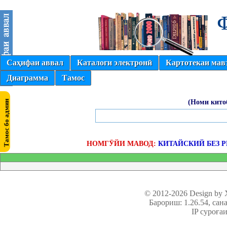
Саҳифаи аввал
Каталоги электронӣ
Картотекаи мав
Диаграмма
Тамос
(Номи кито
НОМГӮЙИ МАВОД:
КИТАЙСКИЙ БЕЗ 
© 2012-2026 Design by
Барориш: 1.26.54
, сан
IP суроға