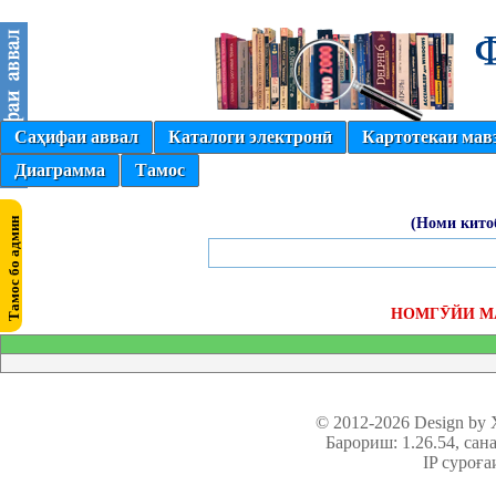
Саҳифаи аввал
Каталоги электронӣ
Картотекаи мав
Диаграмма
Тамос
(Номи кито
НОМГӮЙИ М
© 2012-2026 Design by
Барориш: 1.26.54
, сан
IP суроға