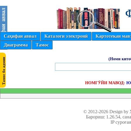
Саҳифаи аввал
Каталоги электронӣ
Картотекаи мав
Диаграмма
Тамос
(Номи кито
НОМГӮЙИ МАВОД:
Ю
© 2012-2026 Design by
Барориш: 1.26.54
, сан
IP суроға