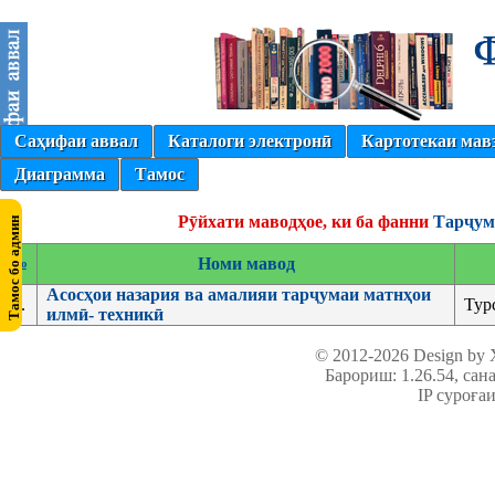
Саҳифаи аввал
Каталоги электронӣ
Картотекаи мав
Диаграмма
Тамос
Рӯйхати маводҳое, ки ба фанни
Тарҷум
№
Номи мавод
Асосҳои назария ва амалияи тарҷумаи матнҳои
1.
Тур
илмӣ- техникӣ
© 2012-2026 Design by
Барориш: 1.26.54
, сан
IP суроға