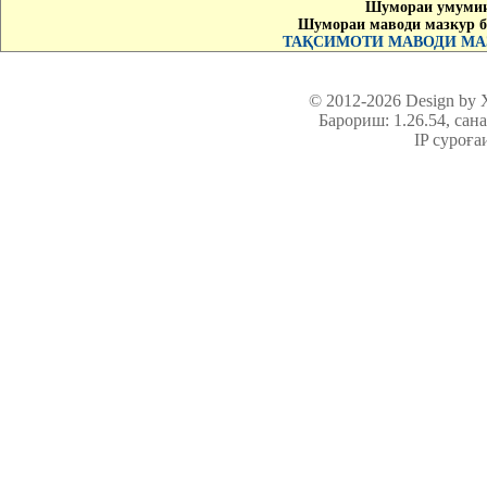
Шумораи умумии
Шумораи маводи мазкур б
ТАҚСИМОТИ МАВОДИ МАЗ
© 2012-2026 Design by
Барориш: 1.26.54
, сан
IP суроға