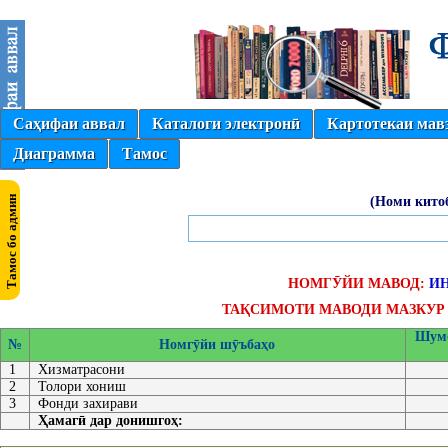
Саҳифаи аввал
Каталоги электронӣ
Картотекаи мав
Диаграмма
Тамос
(Номи кито
НОМГӮЙИ МАВОД:
И
ТАҚСИМОТИ МАВОДИ МАЗКУР 
Шумо
№
Номгӯйи шӯъбаҳо
1
Хизматрасони
2
Толори хониш
3
Фонди захирави
Ҳамагӣ дар донишгоҳ: