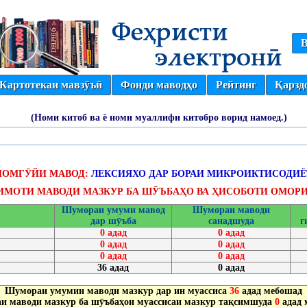
В
Картотекаи мавзӯъӣ
Фонди маводҳо
Рейтинг
Қарзд
(Номи китоб ва ё номи муаллифи китобро ворид намоед.)
НОМГӮЙИ МАВОД:
ЛЕКСИЯХО ДАР БОРАИ МИКРОИКТИСОДИЁ
ИМОТИ МАВОДИ МАЗКУР БА ШӮЪБАҲО ВА ҲИСОБОТИ ОМОРИ
Шумораи умуми мавод
Шумораи маводи
дар шӯъба
санадшуда
г
0 адад
0 адад
0 адад
0 адад
0 адад
0 адад
36 адад
0 адад
Шумораи умумии маводи мазкур дар ин муассиса
36
адад мебошад
 маводи мазкур ба шӯъбаҳои муассисаи мазкур тақсимшуда
0
адад 