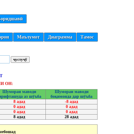
оридшавӣ
орон
Маълумот
Диаграмма
Тамос
Т
И ОН:
Шумораи маводи
Шумораи маводи
ирифташуда аз шӯъба
боқимонда дар шӯъба
8 адад
-8 адад
0 адад
0 адад
0 адад
0 адад
8 адад
28 адад
мебошад