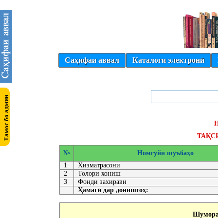
Саҳифаи аввал
Каталоги электронӣ
ТАҚС
№
Номгӯйи шӯъбаҳо
1
Хизматрасони
2
Толори хониш
3
Фонди захирави
Ҳамагӣ дар донишгоҳ:
Шумораи