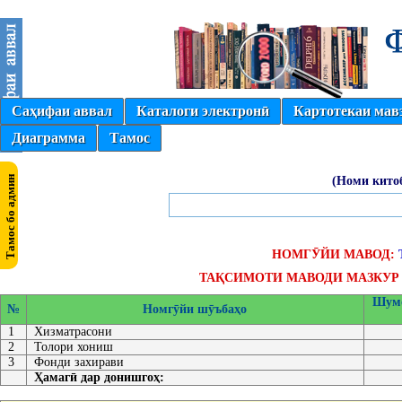
Саҳифаи аввал
Каталоги электронӣ
Картотекаи мав
Диаграмма
Тамос
(Номи кито
НОМГӮЙИ МАВОД:
ТАҚСИМОТИ МАВОДИ МАЗКУР 
Шумо
№
Номгӯйи шӯъбаҳо
1
Хизматрасони
2
Толори хониш
3
Фонди захирави
Ҳамагӣ дар донишгоҳ: