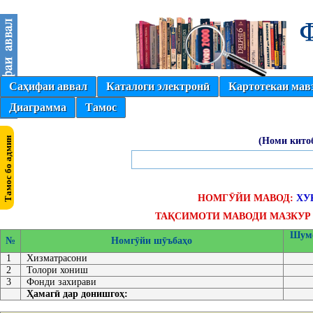
Саҳифаи аввал
Каталоги электронӣ
Картотекаи мав
Диаграмма
Тамос
(Номи кито
НОМГӮЙИ МАВОД:
ХУ
ТАҚСИМОТИ МАВОДИ МАЗКУР 
Шумо
№
Номгӯйи шӯъбаҳо
1
Хизматрасони
2
Толори хониш
3
Фонди захирави
Ҳамагӣ дар донишгоҳ: