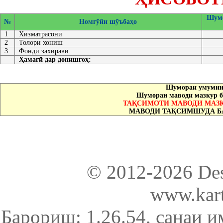
Шумо
№
Номгӯйи шӯъбаҳо
1
Хизматрасони
2
Толори хониш
3
Фонди захирави
Ҳамагӣ дар донишгоҳ:
Шумораи умумии 
Шумораи маводи мазкур б
ТАҚСИМОТИ МАВОДИ МАЗК
МАВОДИ ТАҚСИМШУДА Б
© 2012-2026 De
www.kart
Барориш: 1.26.54
, санаи и