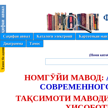
Саҳифаи аввал
Каталоги электронӣ
Картотекаи мав
Диаграмма
Тамос
(Номи кито
НОМГӮЙИ МАВОД:
СОВРЕМЕННОГО
ТАҚСИМОТИ МАВОДИ
ҲИСОБОТ