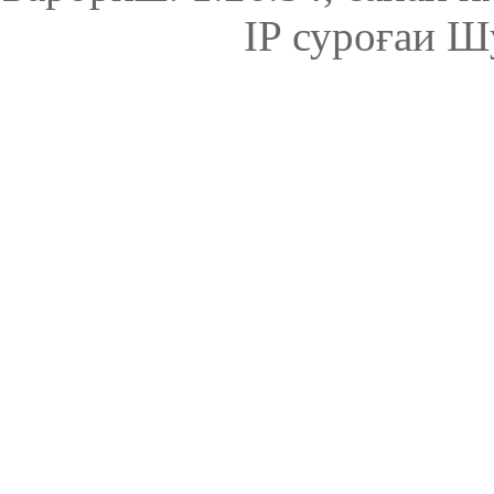
IP суроғаи Ш