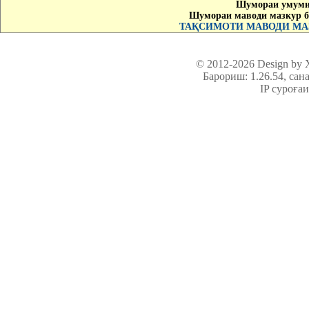
Шумораи умумии
Шумораи маводи мазкур б
ТАҚСИМОТИ МАВОДИ МАЗ
© 2012-2026 Design by
Барориш: 1.26.54
, сан
IP суроға