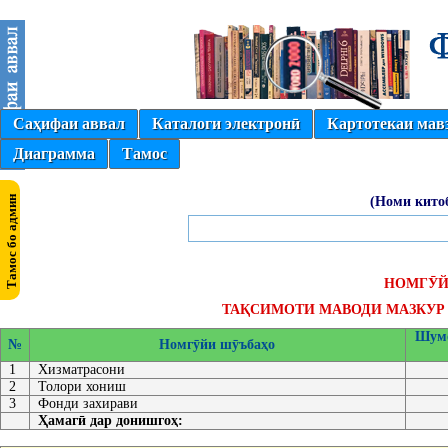
Саҳифаи аввал
Каталоги электронӣ
Картотекаи мав
Диаграмма
Тамос
(Номи кито
НОМГӮЙ
ТАҚСИМОТИ МАВОДИ МАЗКУР 
Шумо
№
Номгӯйи шӯъбаҳо
1
Хизматрасони
2
Толори хониш
3
Фонди захирави
Ҳамагӣ дар донишгоҳ: