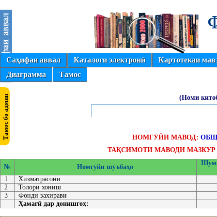
Саҳифаи аввал
Каталоги электронӣ
Картотекаи мав
Диаграмма
Тамос
(Номи кито
НОМГӮЙИ МАВОД:
ОБЩ
ТАҚСИМОТИ МАВОДИ МАЗКУР 
Шумо
№
Номгӯйи шӯъбаҳо
1
Хизматрасони
2
Толори хониш
3
Фонди захирави
Ҳамагӣ дар донишгоҳ: