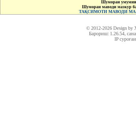
Шумораи умумии 
Шумораи маводи мазкур б
ТАҚСИМОТИ МАВОДИ МАЗ
© 2012-2026 Design by
Барориш: 1.26.54
, сан
IP суроға