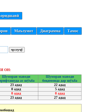
оридшавӣ
орон
Маълумот
Диаграмма
Тамос
И ОН:
Шумораи маводи
Шумораи маводи
ирифташуда аз шӯъба
боқимонда дар шӯъба
23 адад
22 адад
0 адад
5 адад
0 адад
0 адад
23 адад
27 адад
 мебошад