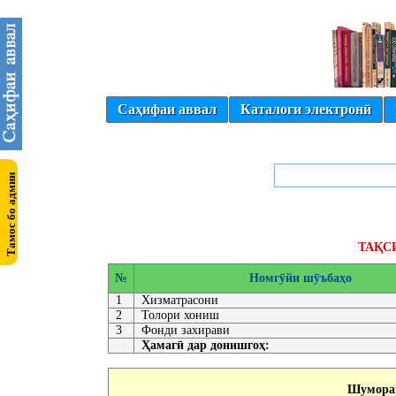
Саҳифаи аввал
Каталоги электронӣ
ТАҚС
№
Номгӯйи шӯъбаҳо
1
Хизматрасони
2
Толори хониш
3
Фонди захирави
Ҳамагӣ дар донишгоҳ:
Шумораи