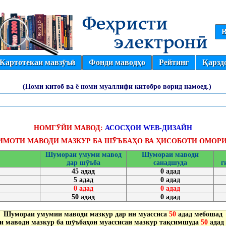
В
Картотекаи мавзӯъӣ
Фонди маводҳо
Рейтинг
Қарзд
(Номи китоб ва ё номи муаллифи китобро ворид намоед.)
НОМГӮЙИ МАВОД:
АСОСҲОИ WEB-ДИЗАЙН
ИМОТИ МАВОДИ МАЗКУР БА ШӮЪБАҲО ВА ҲИСОБОТИ ОМОРИ
Шумораи умуми мавод
Шумораи маводи
дар шӯъба
санадшуда
г
45 адад
0 адад
5 адад
0 адад
0 адад
0 адад
50 адад
0 адад
Шумораи умумии маводи мазкур дар ин муассиса
50
адад мебошад
 маводи мазкур ба шӯъбаҳои муассисаи мазкур тақсимшуда
50
адад