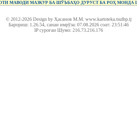
ТИ МАВОДИ МАЗКУР БА ШӮЪБАҲО ДУРУСТ БА РОҲ МОНДА
© 2012-2026 Design by Ҳасанов М.М.
www.kartoteka.tsulbp.tj
Барориш: 1.26.54
, санаи имрўза: 07.08.2026 соат: 23:51:46
IP суроғаи Шумо: 216.73.216.176