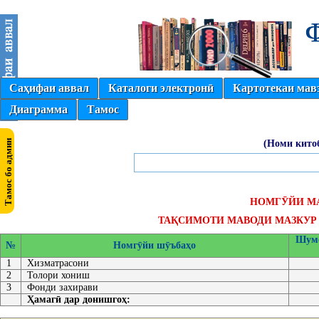
Саҳифаи аввал
Каталоги электронӣ
Картотекаи мав
Диаграмма
Тамос
(Номи кито
НОМГӮЙИ М
ТАҚСИМОТИ МАВОДИ МАЗКУР 
Шумо
№
Номгӯйи шӯъбаҳо
1
Хизматрасони
2
Толори хониш
3
Фонди захирави
Ҳамагӣ дар донишгоҳ: