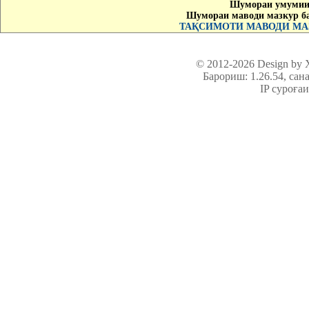
Шумораи умумии 
Шумораи маводи мазкур б
ТАҚСИМОТИ МАВОДИ МАЗ
© 2012-2026 Design by
Барориш: 1.26.54
, сан
IP суроға