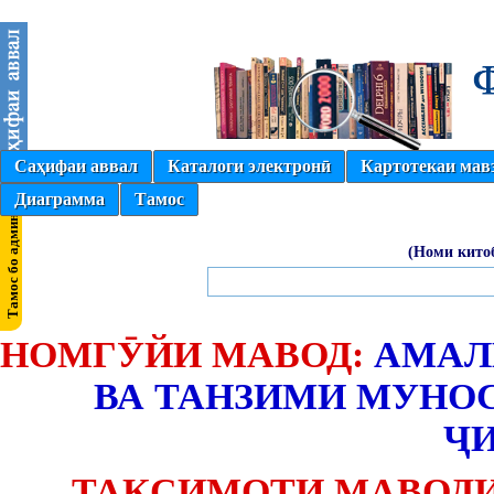
Саҳифаи аввал
Каталоги электронӣ
Картотекаи мав
Диаграмма
Тамос
(Номи кито
НОМГӮЙИ МАВОД:
АМАЛ
ВА ТАНЗИМИ МУНО
Ҷ
ТАҚСИМОТИ МАВОДИ