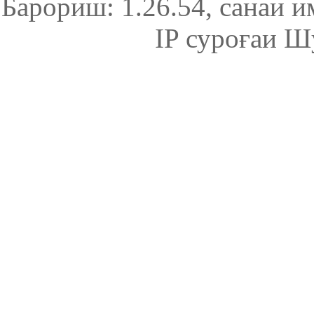
Барориш: 1.26.54
, санаи и
IP суроғаи Ш