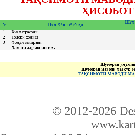
ҲИСОБОТ
Шумо
№
Номгӯйи шӯъбаҳо
1
Хизматрасони
2
Толори хониш
3
Фонди захирави
Ҳамагӣ дар донишгоҳ:
Шумораи умумии 
Шумораи маводи мазкур б
ТАҚСИМОТИ МАВОДИ МАЗ
© 2012-2026 De
www.kart