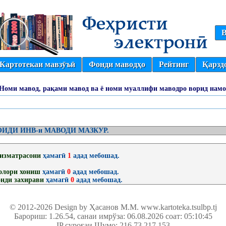
В
Картотекаи мавзӯъӣ
Фонди маводҳо
Рейтинг
Қарзд
(Номи мавод, рақами мавод ва ё номи муаллифи маводро ворид намо
ИДИ ИНВ-и МАВОДИ МАЗКУР.
изматрасони
ҳамагӣ
1
адад мебошад.
олори хониш
ҳамагӣ
0
адад мебошад.
нди захирави
ҳамагӣ
0
адад мебошад.
© 2012-2026 Design by Ҳасанов М.М.
www.kartoteka.tsulbp.tj
Барориш: 1.26.54
, санаи имрўза: 06.08.2026 соат: 05:10:45
IP суроғаи Шумо: 216.73.217.153