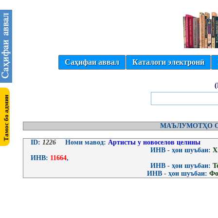
Саҳифаи аввал
Каталоги электронӣ
МАЪЛУМОТҲО О
ID:
1226
Номи мавод:
Артисты у новоселов целины
ИНВ - ҳои шуъбаи:
Х
ИНВ:
11664
,
ИНВ - ҳои шуъбаи:
Т
ИНВ - ҳои шуъбаи:
Фо