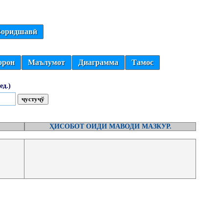
оридшавӣ
орон
Маълумот
Диаграмма
Тамос
ед.)
ҲИСОБОТ ОИДИ МАВОДИ МАЗКУР.