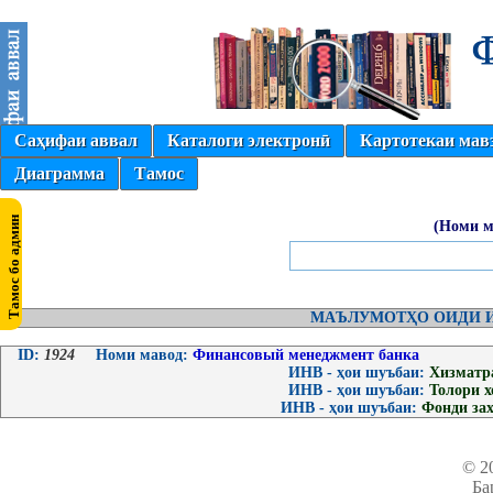
Саҳифаи аввал
Каталоги электронӣ
Картотекаи мав
Диаграмма
Тамос
(Номи м
МАЪЛУМОТҲО ОИДИ И
ID:
1924
Номи мавод:
Финансовый менеджмент банка
ИНВ - ҳои шуъбаи:
Хизматр
ИНВ - ҳои шуъбаи:
Толори 
ИНВ - ҳои шуъбаи:
Фонди за
© 2
Ба