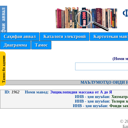
Саҳифаи аввал
Каталоги электронӣ
Картотекаи мав
Диаграмма
Тамос
(Номи м
МАЪЛУМОТҲО ОИДИ И
ID:
1962
Номи мавод:
Энциклопндия массажа от А до Я
ИНВ - ҳои шуъбаи:
Хизматр
ИНВ - ҳои шуъбаи:
Толори 
ИНВ - ҳои шуъбаи:
Фонди за
© 2
Ба