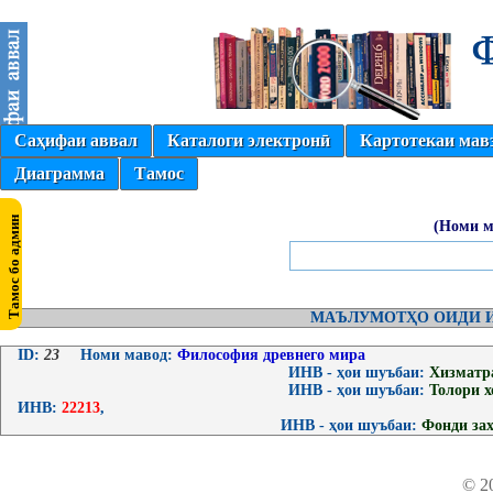
Саҳифаи аввал
Каталоги электронӣ
Картотекаи мав
Диаграмма
Тамос
(Номи м
МАЪЛУМОТҲО ОИДИ И
ID:
23
Номи мавод:
Философия древнего мира
ИНВ - ҳои шуъбаи:
Хизматр
ИНВ - ҳои шуъбаи:
Толори 
ИНВ:
22213
,
ИНВ - ҳои шуъбаи:
Фонди за
© 2