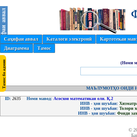
Саҳифаи аввал
Каталоги электронӣ
Картотекаи мав
Диаграмма
Тамос
(Номи м
МАЪЛУМОТҲО ОИДИ И
ID:
2635
Номи мавод:
Асосхои математикаи оли. Қ.2
ИНВ - ҳои шуъбаи:
Хизматр
ИНВ - ҳои шуъбаи:
Толори 
ИНВ - ҳои шуъбаи:
Фонди за
© 2
Ба