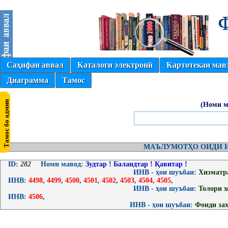
Саҳифаи аввал
Каталоги электронӣ
Картотекаи мав
Диаграмма
Тамос
(Номи м
МАЪЛУМОТҲО ОИДИ И
ID:
282
Номи мавод:
Зудтар ! Баландтар ! Қавитар !
ИНВ - ҳои шуъбаи:
Хизматр
ИНВ:
4498
,
4499
,
4500
,
4501
,
4502
,
4503
,
4504
,
4505
,
ИНВ - ҳои шуъбаи:
Толори 
ИНВ:
4506
,
ИНВ - ҳои шуъбаи:
Фонди за