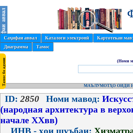
Саҳифаи аввал
Каталоги электронӣ
Картотекаи мав
Диаграмма
Тамос
(Номи м
МАЪЛУМОТҲО ОИДИ И
ID:
2850
Номи мавод:
Искусст
(народная архитектура в верхо
начале XXвв)
ИНВ - ҳои шуъбаи:
Хизматр