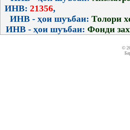
ИНВ:
21356
,
ИНВ - ҳои шуъбаи:
Толори 
ИНВ - ҳои шуъбаи:
Фонди за
© 2
Ба