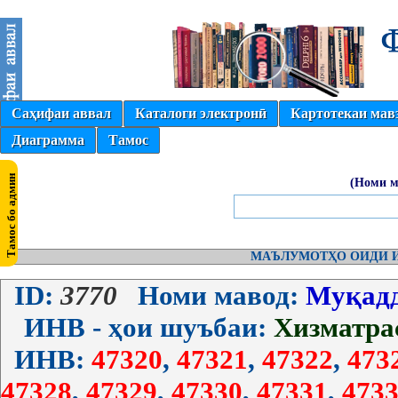
Саҳифаи аввал
Каталоги электронӣ
Картотекаи мав
Диаграмма
Тамос
(Номи м
МАЪЛУМОТҲО ОИДИ И
ID:
3770
Номи мавод:
Муқадд
ИНВ - ҳои шуъбаи:
Хизматра
ИНВ:
47320
,
47321
,
47322
,
473
47328
,
47329
,
47330
,
47331
,
4733