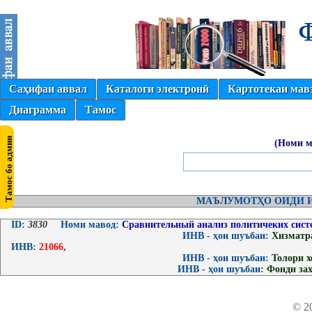
Саҳифаи аввал
Каталоги электронӣ
Картотекаи мав
Диаграмма
Тамос
(Номи м
МАЪЛУМОТҲО ОИДИ И
ID:
3830
Номи мавод:
Сравнительный анализ политичеких сист
ИНВ - ҳои шуъбаи:
Хизматр
ИНВ:
21066
,
ИНВ - ҳои шуъбаи:
Толори 
ИНВ - ҳои шуъбаи:
Фонди за
© 2