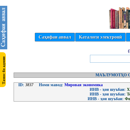
Саҳифаи аввал
Каталоги электронӣ
МАЪЛУМОТҲО О
ID:
3837
Номи мавод:
Мировая экономика
ИНВ - ҳои шуъбаи:
Х
ИНВ - ҳои шуъбаи:
Т
ИНВ - ҳои шуъбаи:
Фо