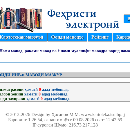
В
Картотекаи мавзӯъӣ
Фонди маводҳо
Рейтинг
Қарзд
(Номи мавод, рақами мавод ва ё номи муаллифи маводро ворид намо
ИДИ ИНВ-и МАВОДИ МАЗКУР.
изматрасони
ҳамагӣ
0
адад мебошад.
олори хониш
ҳамагӣ
0
адад мебошад.
нди захирави
ҳамагӣ
0
адад мебошад.
© 2012-2026 Design by Ҳасанов М.М.
www.kartoteka.tsulbp.tj
Барориш: 1.26.54
, санаи имрўза: 09.08.2026 соат: 12:42:59
IP суроғаи Шумо: 216.73.217.128