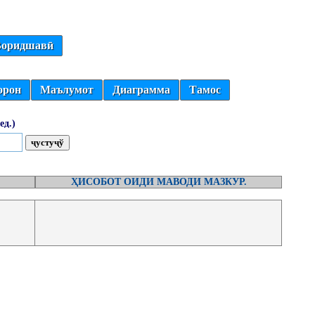
оридшавӣ
орон
Маълумот
Диаграмма
Тамос
ед.)
ҲИСОБОТ ОИДИ МАВОДИ МАЗКУР.