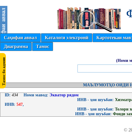
Саҳифаи аввал
Каталоги электронӣ
Картотекаи мав
Диаграмма
Тамос
(Номи м
МАЪЛУМОТҲО ОИДИ И
ID:
434
Номи мавод:
Экватор рядом
ИНВ - ҳои шуъбаи:
Хизматр
ИНВ:
547
,
ИНВ - ҳои шуъбаи:
Толори 
ИНВ - ҳои шуъбаи:
Фонди за
© 2