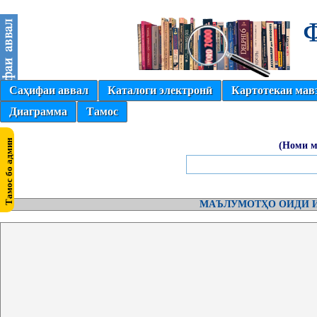
Саҳифаи аввал
Каталоги электронӣ
Картотекаи мав
Диаграмма
Тамос
(Номи м
МАЪЛУМОТҲО ОИДИ И