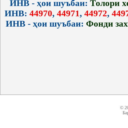
ИНВ - ҳои шуъбаи:
Толори 
ИНВ:
44970
,
44971
,
44972
,
449
ИНВ - ҳои шуъбаи:
Фонди за
© 2
Ба