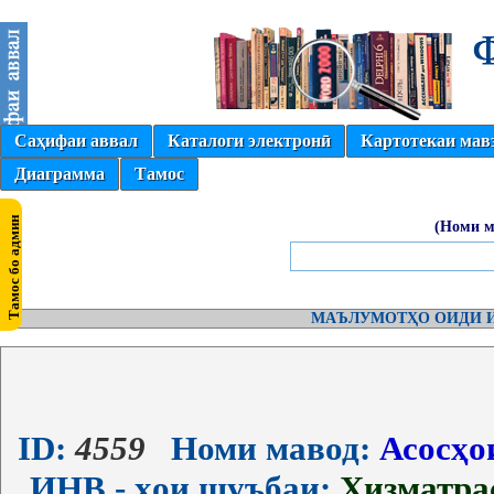
Саҳифаи аввал
Каталоги электронӣ
Картотекаи мав
Диаграмма
Тамос
(Номи м
МАЪЛУМОТҲО ОИДИ И
ID:
4559
Номи мавод:
Асосҳо
ИНВ - ҳои шуъбаи:
Хизматра