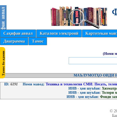
Саҳифаи аввал
Каталоги электронӣ
Картотекаи мав
Диаграмма
Тамос
(Номи м
МАЪЛУМОТҲО ОИДИ И
ID:
6191
Номи мавод:
Техника и технология СМИ: Песать, теле
ИНВ - ҳои шуъбаи:
Хизматр
ИНВ - ҳои шуъбаи:
Толори 
ИНВ - ҳои шуъбаи:
Фонди за
© 2
Ба