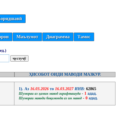
оридшавӣ
орон
Маълумот
Диаграмма
Тамос
ед.)
ҲИСОБОТ ОИДИ МАВОДИ МАЗКУР.
1). Аз
16.03.2026
то
16.03.2027
ИНВ:
62865
-
1
адад.
Шумораи аз ҳамин мавод гирифташуда
-
0
адад.
Шумораи маводи боқимонда аз ин мавод