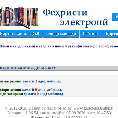
В
Картотекаи мавзӯъӣ
Фонди маводҳо
Рейтинг
Қарзд
(Номи мавод, рақами мавод ва ё номи муаллифи маводро ворид намо
ИДИ ИНВ-и МАВОДИ МАЗКУР.
изматрасони
ҳамагӣ
1
адад мебошад.
олори хониш
ҳамагӣ
0
адад мебошад.
нди захирави
ҳамагӣ
0
адад мебошад.
© 2012-2026 Design by Ҳасанов М.М.
www.kartoteka.tsulbp.tj
Барориш: 1.26.54
, санаи имрўза: 07.08.2026 соат: 10:47:53
IP суроғаи Шумо: 216.73.217.81