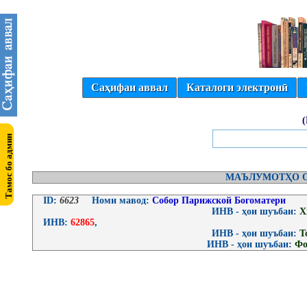
Саҳифаи аввал
Каталоги электронӣ
МАЪЛУМОТҲО О
ID:
6623
Номи мавод:
Собор Парижской Богоматери
ИНВ - ҳои шуъбаи:
Х
ИНВ:
62865
,
ИНВ - ҳои шуъбаи:
Т
ИНВ - ҳои шуъбаи:
Фо