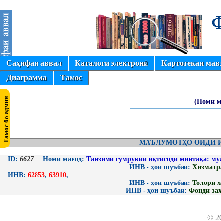
Саҳифаи аввал
Каталоги электронӣ
Картотекаи мав
Диаграмма
Тамос
(Номи м
МАЪЛУМОТҲО ОИДИ И
ID:
6627
Номи мавод:
Танзими гумрукии иқтисоди минтақа: муа
ИНВ - ҳои шуъбаи:
Хизматр
ИНВ:
62853
,
63910
,
ИНВ - ҳои шуъбаи:
Толори 
ИНВ - ҳои шуъбаи:
Фонди за
© 2