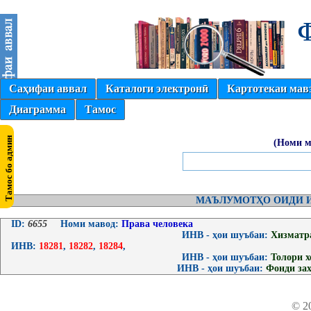
Саҳифаи аввал
Каталоги электронӣ
Картотекаи мав
Диаграмма
Тамос
(Номи м
МАЪЛУМОТҲО ОИДИ И
ID:
6655
Номи мавод:
Права человека
ИНВ - ҳои шуъбаи:
Хизматр
ИНВ:
18281
,
18282
,
18284
,
ИНВ - ҳои шуъбаи:
Толори 
ИНВ - ҳои шуъбаи:
Фонди за
© 2