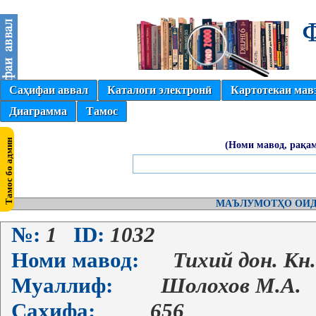
Саҳифаи аввал
Каталоги электронӣ
Картотекаи мав
Диаграмма
Тамос
(Номи мавод, рақам
МАЪЛУМОТҲО ОИД
№:
1
ID:
1032
Номи мавод:
Тихий дон. Кн.
Муаллиф:
Шолохов М.А.
Саҳифа:
656