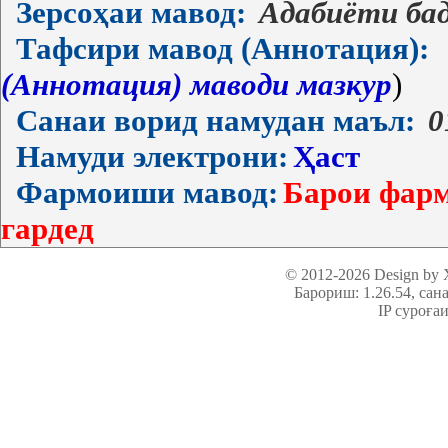
Зерсоҳаи мавод:
Адабиёти ба
Тафсири мавод (Аннотация):
(Аннотация) маводи мазкур
)
Санаи ворид намудан маъл:
0
Намуди электрони:
Ҳаст
Фармоиши мавод:
Барои фарм
гардед
© 2012-2026 Design by
Барориш: 1.26.54
, сан
IP суроға