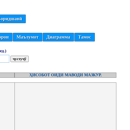
оридшавӣ
орон
Маълумот
Диаграмма
Тамос
ед.)
ҲИСОБОТ ОИДИ МАВОДИ МАЗКУР.