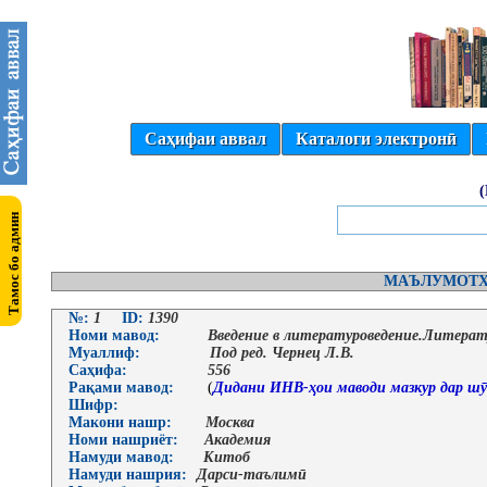
Саҳифаи аввал
Каталоги электронӣ
МАЪЛУМОТҲ
№:
1
ID:
1390
Номи мавод:
Введение в литературоведение.Литерат
Муаллиф:
Под ред. Чернец Л.В.
Саҳифа:
556
Рақами мавод:
(
Дидани ИНВ-ҳои маводи мазкур дар шӯ
Шифр:
Макони нашр:
Москва
Номи нашриёт:
Академия
Намуди мавод:
Китоб
Намуди нашрия:
Дарси-таълимӣ