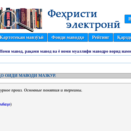
В
Картотекаи мавзӯъӣ
Фонди маводҳо
Рейтинг
Қарзд
(Номи мавод, рақами мавод ва ё номи муаллифи маводро ворид намо
О ОИДИ МАВОДИ МАЗКУР.
урное произ. Основные понятия и термины.
ъбаҳо
)