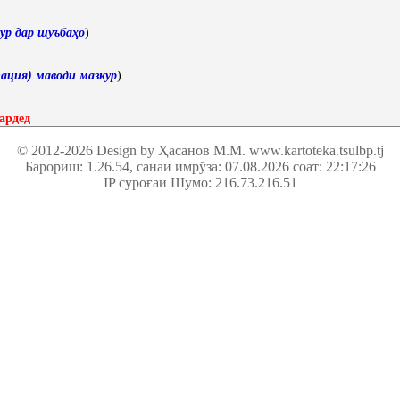
ур дар шӯъбаҳо
)
ация) маводи мазкур
)
ардед
© 2012-2026 Design by Ҳасанов М.М.
www.kartoteka.tsulbp.tj
Барориш: 1.26.54
, санаи имрўза: 07.08.2026 соат: 22:17:26
IP суроғаи Шумо: 216.73.216.51