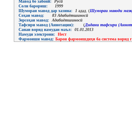
Мавод бо забонӣ:
Русӣ
Соли барориш:
1999
Шумораи мавод дар хазина:
1
адад. (
Шумораи маводи мазк
Соҳаи мавод:
83 Адабиётшиносӣ
Зерсоҳаи мавод:
Адабиётшиносӣ
Тафсири мавод (Аннотация):
(
Дидани тафсири (Аннот
Санаи ворид намудан маъл:
01.01.2013
Намуди электрони:
Нест
Фармоиши мавод:
Барои фармоишдиҳи ба система ворид г