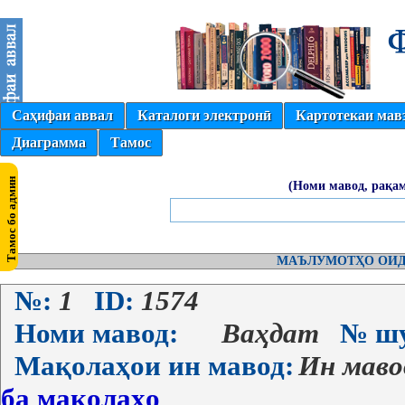
Саҳифаи аввал
Каталоги электронӣ
Картотекаи мав
Диаграмма
Тамос
(Номи мавод, рақам
МАЪЛУМОТҲО ОИД
№:
1
ID:
1574
Номи мавод:
Ваҳдат
№ шу
Мақолаҳои ин мавод:
Ин мав
ба мақолаҳо