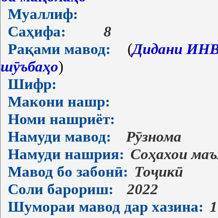
Муаллиф:
Саҳифа:
8
Рақами мавод:
(
Дидани ИНВ-
шӯъбаҳо
)
Шифр:
Макони нашр:
Номи нашриёт:
Намуди мавод:
Рӯзнома
Намуди нашрия:
Соҳахои ма
Мавод бо забонӣ:
Тоҷикӣ
Соли барориш:
2022
Шумораи мавод дар хазина:
1