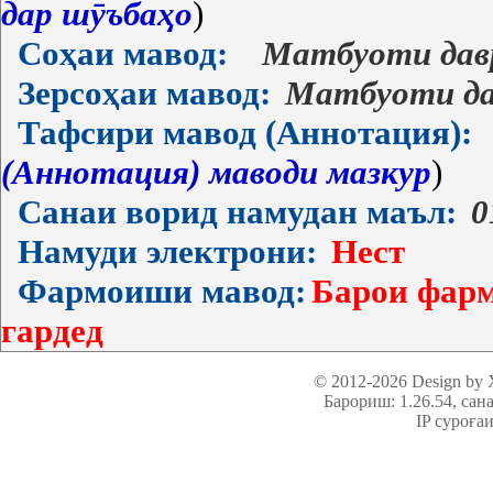
дар шӯъбаҳо
)
Соҳаи мавод:
Матбуоти дав
Зерсоҳаи мавод:
Матбуоти да
Тафсири мавод (Аннотация):
(Аннотация) маводи мазкур
)
Санаи ворид намудан маъл:
0
Намуди электрони:
Нест
Фармоиши мавод:
Барои фарм
гардед
© 2012-2026 Design by
Барориш: 1.26.54
, сан
IP суроға